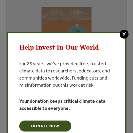
X
Help Invest In Our World
For 25 years, we’ve provided free, trusted
Mercados de Carbono y REDD+
climate data to researchers, educators, and
Por Pablo Pacheco y Melissa Panhol
communities worldwide. Funding cuts and
misinformation put this work at risk.
Your donation keeps critical climate data
accessible to everyone.
DONATE NOW