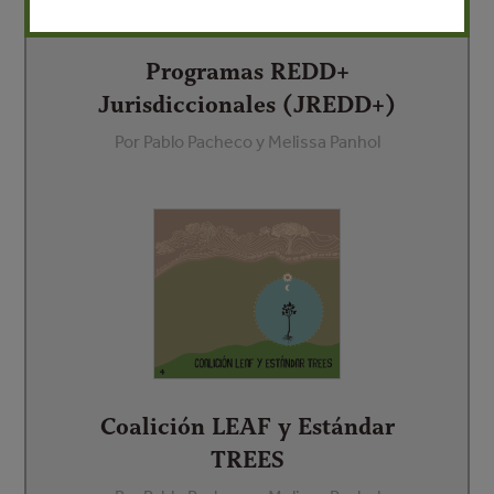
Programas REDD+
Jurisdiccionales (JREDD+)
Por Pablo Pacheco y Melissa Panhol
Coalición LEAF y Estándar
TREES