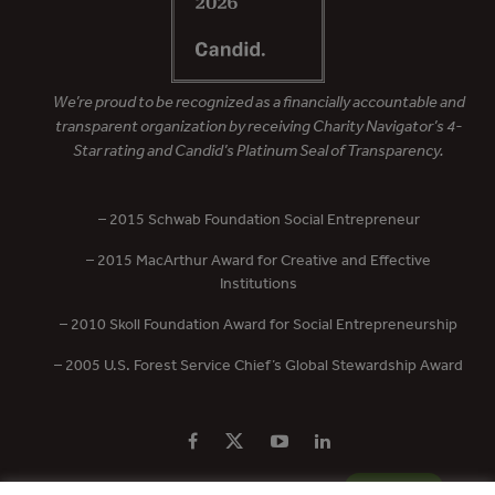
We’re proud to be recognized as a financially accountable and
transparent organization by receiving Charity Navigator’s 4-
Star rating and Candid’s Platinum Seal of Transparency.
– 2015 Schwab Foundation Social Entrepreneur
– 2015 MacArthur Award for Creative and Effective
Institutions
– 2010 Skoll Foundation Award for Social Entrepreneurship
– 2005 U.S. Forest Service Chief’s Global Stewardship Award
PRIVACY POLICY
CONTACT US
DONATE