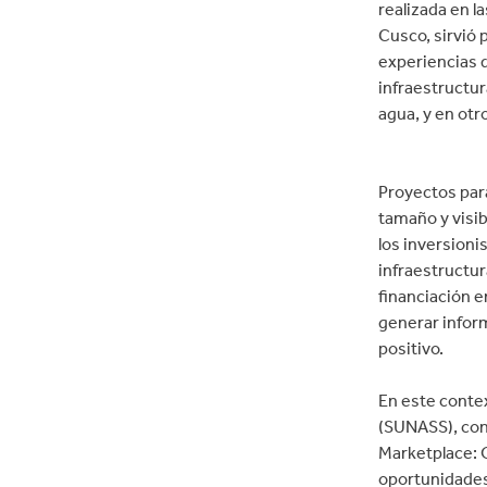
realizada en l
Cusco, sirvió 
experiencias d
infraestructur
agua, y en otr
Proyectos par
tamaño y visibi
los inversioni
infraestructu
financiación e
generar infor
positivo.
En este conte
(SUNASS), con
Marketplace: O
oportunidades