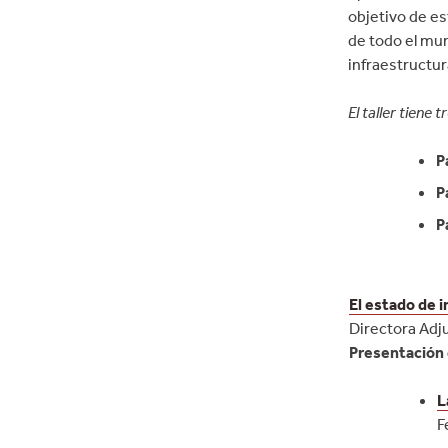
objetivo de es
de todo el mu
infraestructu
El taller tiene 
P
P
P
El estado de 
Directora Adju
Presentación 
L
F