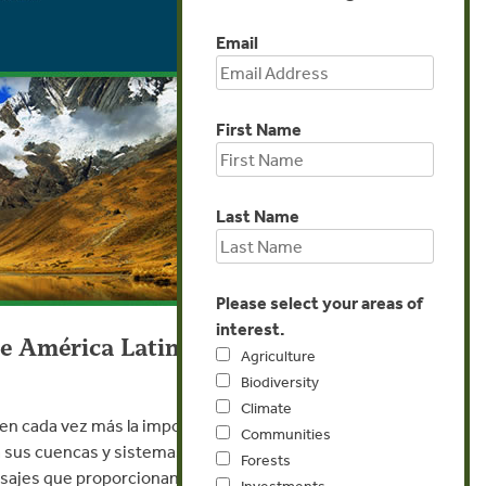
Email
First Name
Last Name
Please select your areas of
interest.
de América Latina
Agriculture
Biodiversity
Climate
en cada vez más la importancia de los
Communities
 a sus cuencas y sistemas de agua potable. Por
Forests
sajes que proporcionan estos servicios, y los