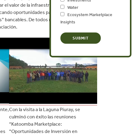
Investments
l valor de la infraestructura verde a los
Water
uscando oportunidades para “inversiones
Ecosystem Marketplace
s” bancables. De todos modos, pocos
Insights
nciación.
ente,
Con la visita a la Laguna Piuray, se
culminó con éxito las reuniones
“Katoomba Marketplace:
des
“Oportunidades de Inversión en