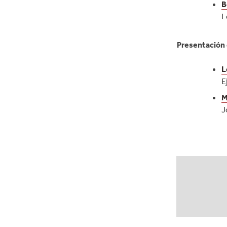
B
L
Presentación 
L
E
M
J