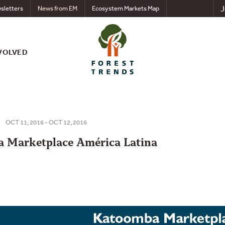
J
sletters
News from EM
Ecosystem Markets Map
VOLVED
OCT 11, 2016 - OCT 12, 2016
 Marketplace América Latina