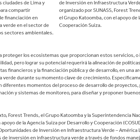
as ciudades de Lima y
de Inversión en Infraestructura Verd
para compartir
organizado por SUNASS, Forest Tren
e financiación en
el Grupo Katoomba, con el apoyo de l
a verde en el sector de
Cooperación Suiza.
os sectores ambientales.
a proteger los ecosistemas que proporcionan estos servicios, o 
lidad, pero lograr su potencial requerirá la alineación de política
stas financieros y la financiación pública y de desarrollo, en una
ra verde durante su momento clave de crecimiento. Específicame
n diferentes momentos del proceso de desarrollo de proyectos, p
mación y sistemas de monitoreo, para diseñar y proponer buenos
xto, Forest Trends, el Grupo Katoomba y la Superintendencia Na
 apoyo de la Agencia Suiza por Desarrollo y Cooperación (COSU
portunidades de Inversión en Infraestructura Verde – América L
 de inversión en infraestructura verde a través de fondos manej