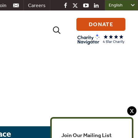
oin
Careers
DONATE
Search
for:
X
Join Our Mailing List