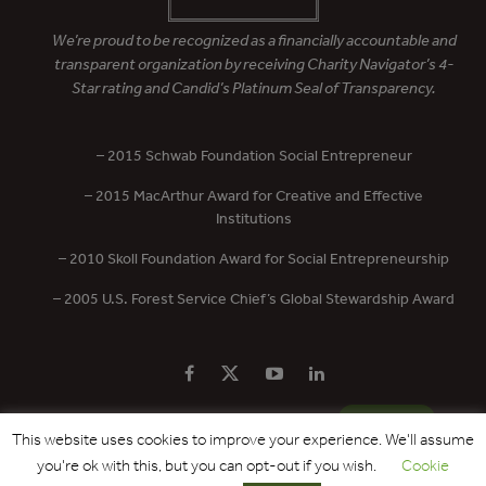
We’re proud to be recognized as a financially accountable and
transparent organization by receiving Charity Navigator’s 4-
Star rating and Candid’s Platinum Seal of Transparency.
– 2015 Schwab Foundation Social Entrepreneur
– 2015 MacArthur Award for Creative and Effective
Institutions
– 2010 Skoll Foundation Award for Social Entrepreneurship
– 2005 U.S. Forest Service Chief’s Global Stewardship Award
PRIVACY POLICY
CONTACT US
DONATE
This website uses cookies to improve your experience. We'll assume
you're ok with this, but you can opt-out if you wish.
Cookie
Copyright © 2017 - 2026 Forest Trends Association. All Rights Reserved.