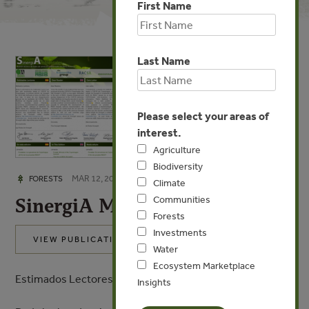
First Name
Last Name
Please select your areas of
interest.
Agriculture
Biodiversity
MAR 12, 2010
FORESTS
Climate
SinergiA March 2010 Spanish
Communities
Forests
Investments
VIEW PUBLICATION
Water
Ecosystem Marketplace
Estimados Lectores,
Insights