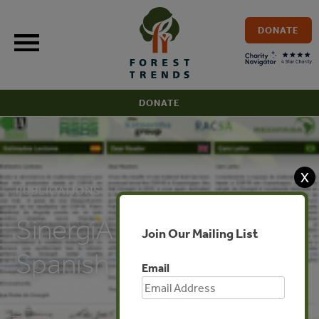
Skip
to
DONATE
content
DONATE
X
PUBLICATIONS
SinergiA March 2010
Join Our Mailing List
Spanish
Email