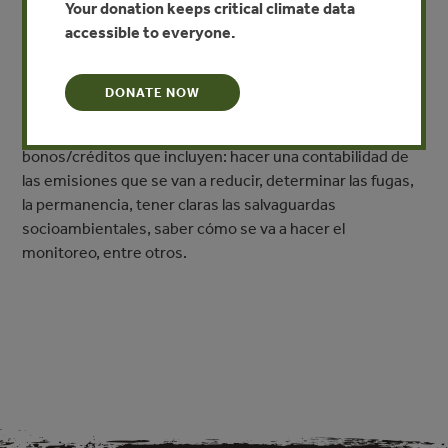
Your donation keeps critical climate data
quienes previenen la deforestación o conservan el
accessible to everyone.
bosque como son los propietarios de tierra,
comunidades extractivistas, comunidades indígenas; y,
por otro lado una organización que compra
DONATE NOW
bonos/créditos de carbono. Existen varios protocolos y
pasos a seguir para la certificación de estos
bonos/créditos que incluyen: hacer una contabilidad de
las emisiones que se van a reducir, determinar las fugas,
la permanencia, tener claras las salvaguardas
socioambientales, saber cómo se va a hacer el
monitoreo, entre otros.