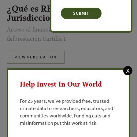
¿Qué es REDD+
Jurisdiccional?
Acceso al financiamiento para reducir la
deforestación Cartilla 1
VIEW PUBLICATION
X
Los proyectos REDD+, según el concepto adoptado por la
Convención del Clima de la Organización de las Naciones
Help Invest In Our World
Unidas (ONU), se refieren a un mecanismo que permite
recompensar económicamente a los países en desarrollo
For 25 years, we’ve provided free, trusted
por sus logros al evitar las emisiones de gases de efecto
climate data to researchers, educators, and
invernadero asociadas a la deforestación y degradación
communities worldwide. Funding cuts and
forestal.
misinformation put this work at risk.
Los proyectos establecen acuerdos financieros entre