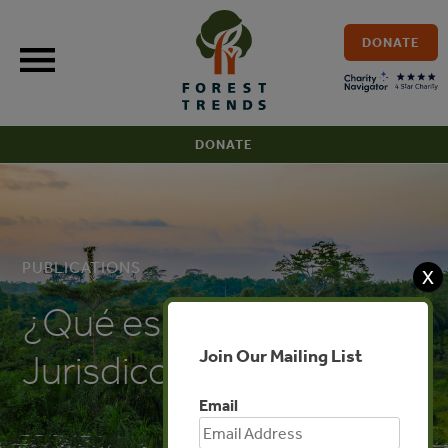
Skip
to
DONATE
content
DONATE
PUBLICATIONS
X
¿Qué es REDD+
Join Our Mailing List
Jurisdiccional?
Email