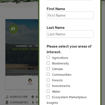
First Name
Last Name
Please select your areas of
interest.
Agriculture
Biodiversity
Climate
Communities
Forests
Investments
Water
AGRICULTURE
BIODIVERSITY
CLIMATE
Ecosystem Marketplace
APR 7, 2022
COMMUNITIES
FORESTS
INVESTMENTS
Insights