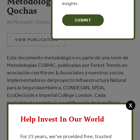
Metodologías CUBHIC:
Insights
Qochas
By Michael E. Foster, David Chen, and Mark S. Kieser
VIEW PUBLICATION
Este documento metodológico es parte de una serie de
Metodologías CUBHIC, publicadas por Forest Trends en
asociación con Kieser & Associates y nuestros socios
implementadores del proyecto Infraestructura Natural
para la Seguridad Hídrica, CONDESAN, SPDA,
EcoDecisión e Imperial College London. Cada
metodología permite la cuantificación de beneficios
X
hídricos de intervenciones en la infraestructura natural al
nivel del sitio de un proyecto, buscando ofrecer una
Help Invest In Our World
opción práctica de cuantificación del beneficio hídrico de
los servicios ecosistémicos. Se puede encontrar otras
For 25 years, we’ve provided free, trusted