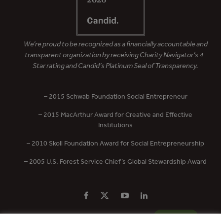
We’re proud to be recognized as a financially accountable and
transparent organization by receiving Charity Navigator’s 4-
Star rating and Candid’s Platinum Seal of Transparency.
– 2015 Schwab Foundation Social Entrepreneur
– 2015 MacArthur Award for Creative and Effective
Institutions
– 2010 Skoll Foundation Award for Social Entrepreneurship
– 2005 U.S. Forest Service Chief’s Global Stewardship Award
PRIVACY POLICY
CONTACT US
DONATE