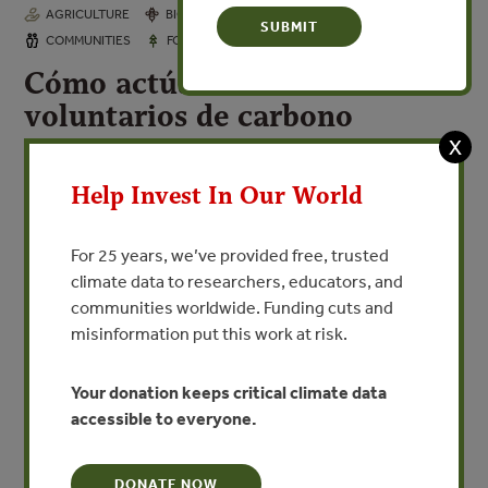
AGRICULTURE
BIODIVERSITY
CLIMATE
APR 7, 2022
COMMUNITIES
FORESTS
INVESTMENTS
Cómo actúan los mercados
voluntarios de carbono
X
Acceso al financiamiento para reducir la
deforestación Cartilla 6
Help Invest In Our World
For 25 years, we’ve provided free, trusted
VIEW PUBLICATION
climate data to researchers, educators, and
communities worldwide. Funding cuts and
Participan en el mercado voluntario empresas, ONG´s o
misinformation put this work at risk.
particulares que deseen comprar créditos de carbono de
manera voluntaria, es decir, no necesariamente
Your donation keeps critical climate data
vinculados a metas nacionales o internacionales de
accessible to everyone.
reducción de emisiones. En el otro lado de la cadena
están los desarrolladores de proyectos y gestores de la
tierra, organizaciones (empresas, propietarios de tierras,
DONATE NOW