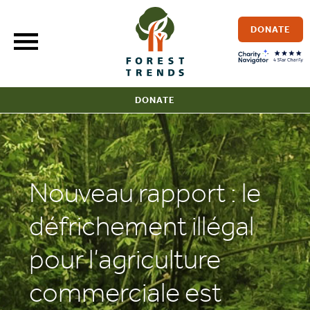
Skip
to
DONATE
content
DONATE
Nouveau rapport : le
défrichement illégal
pour l’agriculture
commerciale est