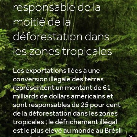
responsable de la
moitié de la
déforestation dans
les zones tropicales
Les exportations liées à une
conversion illégale des terres
représentent un montant de 61
milliards de dollars américains et
sont responsables de 25 pour cent
de la déforestation dans les zones
tropicales ; le défrichement illégal
est le plus élevé au monde au Brésil