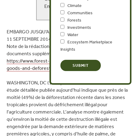
Climate
Email:
GBennett@forest-trends.org
Communities
Forests
Investments
EMBARGO JUSQU’AU 10 SEPTEMBRE 2014 À 20 : 01 EDT/
Water
11 SEPTEMBRE 2014 À 00:01 GMT
Ecosystem Marketplace
Note de la rédaction : le rapport complet et des
Insights
documents supplémentaires sont disponibles à:
https://www.forest-trends.org/publications/consumer-
goods-and-deforestation/
WASHINGTON, DC (11 septembre 2014) —Une nouvelle
étude détaillée publiée aujourd’hui indique que près de la
moitié (49%) de la déforestation récente dans les zones
tropicales provient du défrichement illégal pour
l’agriculture commerciale. L’analyse montre également
qu’environ la moitié de cette destruction illégale est
engendrée par la demande extérieure de matières
premières agricoles, y compris d’huile de palme, de