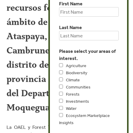
First Name
recursos forestales en el
ámbito de las localidades de
Last Name
Ataspaya, Solajo, Saylapa,
Cambrune y Somoa, del
Please select your areas of
interest.
distrito de Carumas,
Agriculture
Biodiversity
provincia de Mariscal Nieto
Climate
Communities
del Departamento de
Forests
Investments
Moquegua”
Water
Ecosystem Marketplace
Insights
La OAEL y Forest Trends invitan a los profesionales y