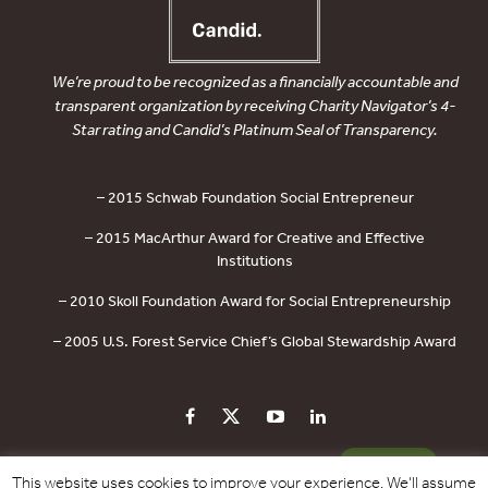
We’re proud to be recognized as a financially accountable and
transparent organization by receiving Charity Navigator’s 4-
Star rating and Candid’s Platinum Seal of Transparency.
– 2015 Schwab Foundation Social Entrepreneur
– 2015 MacArthur Award for Creative and Effective
Institutions
– 2010 Skoll Foundation Award for Social Entrepreneurship
– 2005 U.S. Forest Service Chief’s Global Stewardship Award
PRIVACY POLICY
CONTACT US
DONATE
This website uses cookies to improve your experience. We'll assume