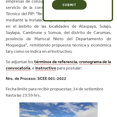
empresas de consultoría a participar del proceso para el
servicio de la consultoría: Elaboración del Expediente
Técnico del PIP: “Recuperación de los suelos degradados
mediante la instalación y manejo de recursos forestales
en el ámbito de las localidades de Ataspaya, Solajo,
Saylapa, Cambrune y Somoa, del distrito de Carumas,
provincia de Mariscal Nieto del Departamento de
Moquegua”, remitiendo propuesta técnica y económica
tal y como se indica en el Instructivo.
Se adjuntan los
términos de referencia
,
cronograma de la
convocatoria
, e
instructivo
para postular:
Nro. de Proceso: SCEE 001-2022
Fecha límite para recibir propuestas: 24 de setiembre
hasta las 23:59 hrs.