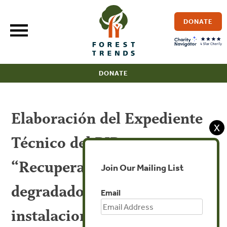
Skip
to
DONATE
content
DONATE
Elaboración del Expediente
X
Técnico del PIP:
“Recuperación de los suelos
Join Our Mailing List
degradados mediante la
Email
instalacion y manejo de