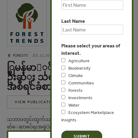
Last Name
Please select your areas of
interest.
JUL 11, 2019
FORESTS
Agriculture
ြမန်မာုိင်ငံ EITI ၏ ပထမ
Biodiversity
ဦးဆံုး သစ်ေတာ ဆိုင်ရာ
Climate
Communities
အစီရင်ခံစာများက ဘာလဲ။
Forests
Investments
VIEW PUBLICATION
Water
Ecosystem Marketplace
သဘာဝတွင်းထွက်သယံဇာတများ ပွင့်လင်းြမင်သာမ ေ
Insights
ဖာ်ေဆာင်ေရးအဖွဲ(EITI) အရ ိုင်ငံများအေနှင့် ၎င်း
X
တို၏ သဘာဝသယံဇာတ ကဆိုင်ရာ သတင်း