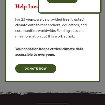
အချက်အလက်များအား ေဖာ်ထုတ်ရမည်ြဖစ်သည်။ ၂ဝ၁၆
Help Invest In Our World
ခုှစ်တွင် ြမန်မာ EITI (MEITI ဟု ေခေဝသည့်)သည်
ေရနံှင့်သဘာဝဓာတ်ေငွှင့် သတတွင်းကများှ
For 25 years, we’ve provided free, trusted
င့် ပတ်သက်သည့် ၎င်း၏ပထမဦးဆံုးအစီရင်ခံစာကို ထုတ်ေ
climate data to researchers, educators, and
ဝခဲ့သည်။ ဇန်နဝါရီလ ၂ဝ၁၉ တွင် MEITI သည် သစ်ေတာှ
communities worldwide. Funding cuts and
င့်ပတ်သက်သည့် ၎င်း၏ပထမဦးဆံုးအစီရင်ခံစာကို အပီး
misinformation put this work at risk.
သတ်ြပစုိုင်ခဲ့သည်။ ဤရှင်းလင်းချက် သည် MEITI ၏
၂ဝ၁၄ ှင့် ၂ဝ၁၅ ဘာေရးှစ်အား လမ်း ခံသည့် သ
စ်ေတာဆိုင်ရာအစီရင်ခံစာများမှ အဓိကေတွရှိချက်များှင့်
Your donation keeps critical climate data
ကွာဟ မများအား ခံငံုေဖာ်ြပ ေပးထားြခင်းြဖစ်
accessible to everyone.
သည်။
DONATE NOW