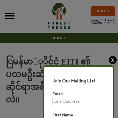
Skip
to
DONATE
content
DONATE
X
ြမန်မာုိင်ငံ EITI ၏
ပထမဦးဆံုး သစ်ေတာ
Join Our Mailing List
ဆိုင်ရာအစီရင်ခံစာများက ဘာ
Email
လဲ။
First Name