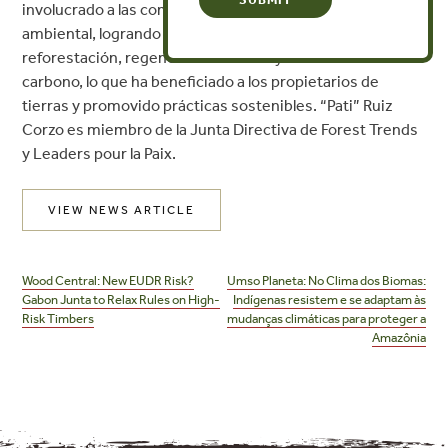
involucrado a las comunidades locales en la conservación
ambiental, logrando importantes avances en
reforestación, regeneración natural y en el mercado de
carbono, lo que ha beneficiado a los propietarios de
tierras y promovido prácticas sostenibles. “Pati” Ruiz
Corzo es miembro de la Junta Directiva de Forest Trends
y Leaders pour la Paix.
VIEW NEWS ARTICLE
Post
navigation
Wood Central: New EUDR Risk?
Umso Planeta: No Clima dos Biomas:
Gabon Junta to Relax Rules on High-
Indígenas resistem e se adaptam às
Risk Timbers
mudanças climáticas para proteger a
Amazônia