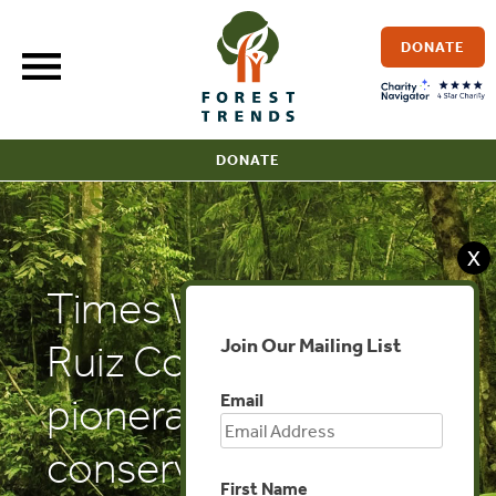
Skip
to
DONATE
content
DONATE
X
Times Woman: Pati
Join Our Mailing List
Ruiz Corzo: Una
Email
pionera en la
conservación
First Name