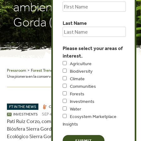
ambiental de Sierra
Gorda (México)
Last Name
Please select your areas of
interest.
Agriculture
Pressroom
>
Forest Trends in the News
> Times Woman: Pati Ruiz Corzo:
Biodiversity
Una pionera en la conservación ambiental de Sierra Gorda (México)
Climate
Communities
Forests
Investments
FT IN THE NEWS
CLIMATE
COMMUNITIES
FORESTS
Water
SEP 4, 2024
INVESTMENTS
Ecosystem Marketplace
Pati Ruiz Corzo, como directora de la Reserva de la
Insights
Biósfera Sierra Gorda en Querétaro, fundó el Grupo
Ecológico Sierra Gorda en 1987. Desde entonces, ha