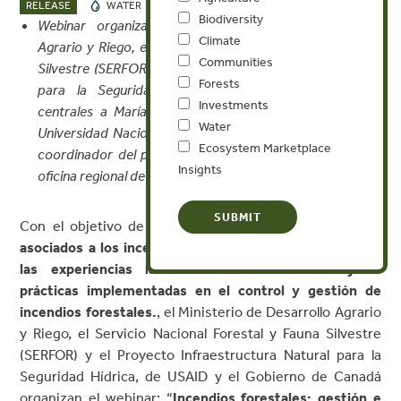
NOV 26, 2020
RELEASE
WATER
Biodiversity
Webinar organizado por el Ministerio de Desarrollo
Climate
Agrario y Riego, el Servicio Nacional Forestal y de Fauna
Communities
Silvestre (SERFOR) y el Proyecto Infraestructura Natural
Forests
para la Seguridad Hídrica, tendrá como ponentes
Investments
centrales a María Poca, profesora investigadora de la
Water
Universidad Nacional de Córdoba y a Emilio Cobo, actual
Ecosystem Marketplace
coordinador del programa de agua y ecosistemas en la
Insights
oficina regional de la UICN para América del Sur.
Con el objetivo de
evidenciar los impactos negativos
asociados a los incendios forestales, así como conocer
las experiencias latinoamericanas de las mejores
prácticas implementadas en el control y gestión de
incendios forestales.
, el Ministerio de Desarrollo Agrario
y Riego, el Servicio Nacional Forestal y Fauna Silvestre
(SERFOR) y el Proyecto Infraestructura Natural para la
Seguridad Hídrica, de USAID y el Gobierno de Canadá
organizan el webinar: “
Incendios forestales: gestión e