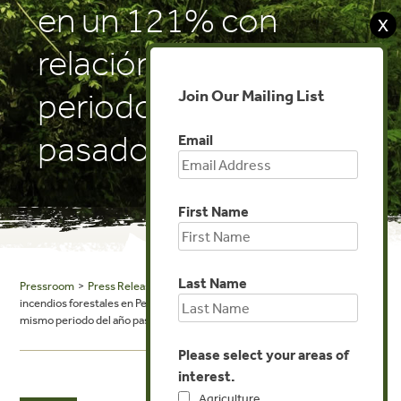
en un 121% con
X
relación al mismo
Join Our Mailing List
periodo del año
pasado
Email
First Name
Last Name
Pressroom
>
Press Releases
> De enero a setiembre de este año los
incendios forestales en Perú aumentaron en un 121% con relación al
mismo periodo del año pasado
Please select your areas of
interest.
Agriculture