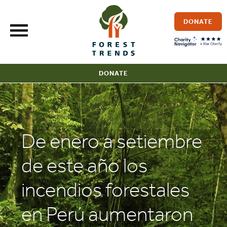
Skip
to
DONATE
content
DONATE
De enero a setiembre
de este año los
incendios forestales
en Perú aumentaron