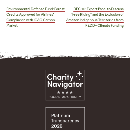
navigation
Environmental Defense Fund: Forest
DEC 10: Expert Panel to Discuss
Credits Approved for Airlines’
“Free Riding” and the Exclusion of
Compliance with ICAO Carbon
Amazon Indigenous Territories from
Market
REDD+ Climate Funding