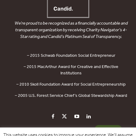
We’re proud to be recognized as a financially accountable and
transparent organization by receiving Charity Navigator’s 4-
Star rating and Candid’s Platinum Seal of Transparency.
– 2015 Schwab Foundation Social Entrepreneur
– 2015 MacArthur Award for Creative and Effective
Institutions
– 2010 Skoll Foundation Award for Social Entrepreneurship
– 2005 U.S. Forest Service Chief’s Global Stewardship Award
PRIVACY POLICY
CONTACT US
DONATE
This website uses cookies to improve your experience. We'll assume