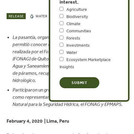
interest.
Agriculture
FEB 4, 2020
RELEASE
WATER
Biodiversity
Climate
Communities
La pasantía, organizada por Forest Trends y EcoDecisión,
Forests
permitió conocer el trabajo en infraestructura natural
Investments
realizada por el Fondo para la Protección del Agua
Water
(FONAG) de Quito y la Empresa Pública Metropolitana de
Ecosystem Marketplace
Agua y Saneamiento EPMAPS en temas de restauración
Insights
de páramos, recuperación de humedales y monitoreo
hidrológico.
Participaron un grupo de funcionarios de SEDAPAL, así
como representantes del proyecto Infraestructura
Natural para la Seguridad Hídrica, el FONAG y EPMAPS.
February 4, 2020 | Lima, Peru