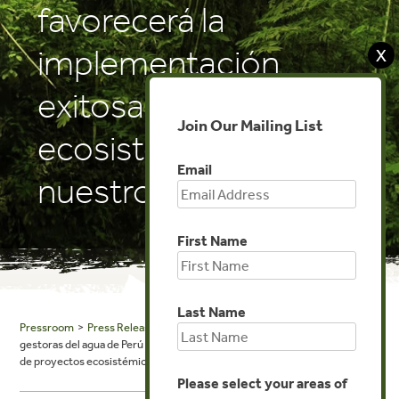
favorecerá la
implementación
X
exitosa de proyectos
Join Our Mailing List
ecosistémicos en
Email
nuestro país
First Name
Last Name
Pressroom
>
Press Releases
> Encuentro de las más grandes empresas
gestoras del agua de Perú y Ecuador favorecerá la implementación exitosa
de proyectos ecosistémicos en nuestro país
Please select your areas of