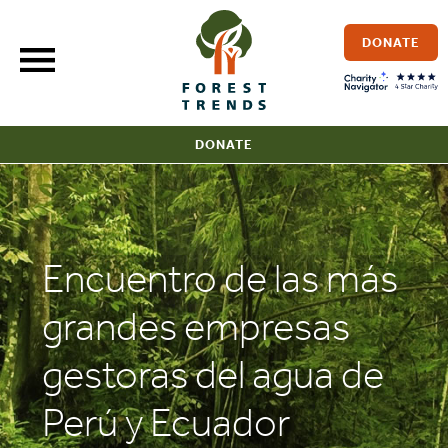
Skip
to
DONATE
content
DONATE
Encuentro de las más
grandes empresas
gestoras del agua de
Perú y Ecuador