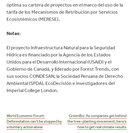
óptima su cartera de proyectos en el marco del uso de la
tarifa de los Mecanismos de Retribución por Servicios
Ecosistémicos (MERESE).
Notas:
El proyecto Infraestructura Natural para la Seguridad
Hídrica es financiado por la Agencia de los Estados
Unidos para el Desarrollo Internacional (USAID) y el
Gobierno de Canadá, y liderado por Forest Trends, con
sus socios CONDESAN, la Sociedad Peruana de Derecho
Ambiental (SPDA), EcoDecisión e investigadores del
Imperial College London.
Post
navigation
World Economic Forum:
GreenBiz: As companies get behind
Deforestation can’t be stopped by
the tree-planting movement, here’s
voluntary action alone
how to get real climate results