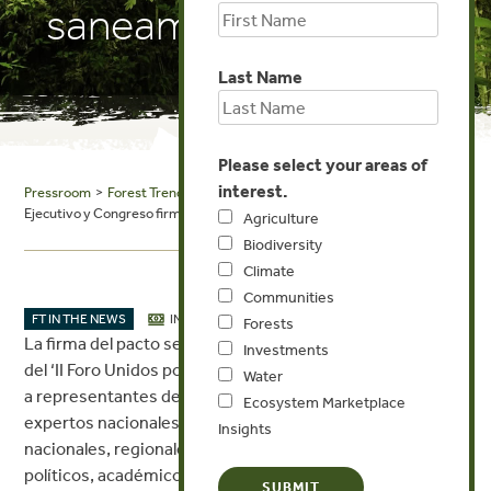
saneamiento
Last Name
Please select your areas of
interest.
Pressroom
>
Forest Trends in the News
> andina: Autoridades del
Ejecutivo y Congreso firman pacto por el agua y saneamiento
Agriculture
Biodiversity
Climate
Communities
SEP 19, 2024
FT IN THE NEWS
INVESTMENTS
WATER
Forests
La firma del pacto se dio en el marco de la inauguración
Investments
del ‘II Foro Unidos por el Agua y Saneamiento’, que reunió
Water
a representantes de organismos internacionales,
Ecosystem Marketplace
expertos nacionales y extranjeros, autoridades
Insights
nacionales, regionales y locales, así como actores
políticos, académicos y sociales, vinculados al sector y al