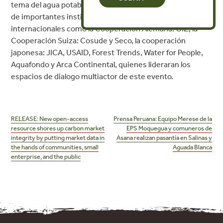
tema del agua potable. Este evento cuenta con el apoyo
de importantes instituciones y organismos
internacionales como la Cooperación Alemana: GIZ, la
Cooperación Suiza: Cosude y Seco, la cooperación
japonesa: JICA, USAID, Forest Trends, Water for People,
Aquafondo y Arca Continental, quienes lideraran los
espacios de dialogo multiactor de este evento.
Post
navigation
RELEASE: New open-access
Prensa Peruana: Equipo Merese de la
resource shores up carbon market
EPS Moquegua y comuneros de
integrity by putting market data in
Asana realizan pasantía en Salinas y
the hands of communities, small
Aguada Blanca
enterprise, and the public