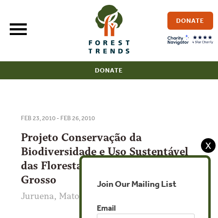
Skip
to
DONATE
content
DONATE
FEB 23, 2010 - FEB 26, 2010
Projeto Conservação da
X
Biodiversidade e Uso Sustentável
das Florestas no Noroeste de Mato
Grosso
Join Our Mailing List
Juruena, Mato Grosso, Brasil
Email