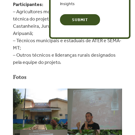
Insights
Participantes:
– Agricultores monitores selecionados pela equipe
técnica do projeto dos Municí­pios de Juí­na,
Castanheira, Juruena, Cotriguaçu, Colniza e
Aripuanã;
– Técnicos municipais e estaduais de ATER e SEMA-
MT;
– Outros técnicos e lideranças rurais designados
pela equipe do projeto.
Fotos