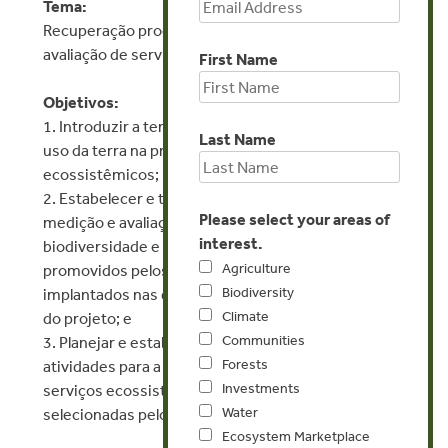
Tema:
Recuperação produtiva de passivo ambiental e
avaliação de serviços ecossistêmicos
First Name
Objetivos:
1. Introduzir a temática do papel dos sistemas de
Last Name
uso da terra na promoção de serviços
ecossistêmicos;
2. Estabelecer e testar uma metodologia para a
Please select your areas of
medição e avaliação dos serviços ambientais –
interest.
biodiversidade e sequestro de carbono –
Agriculture
promovidos pelos sistemas agroflorestais
Biodiversity
implantados nas diversas regiões de abrangência
Climate
do projeto; e
Communities
3. Planejar e estabelecer um cronograma de
Forests
atividades para a mensuração e avaliação dos
Investments
serviços ecossistêmicos nas propriedades
Water
selecionadas pelo projeto.
Ecosystem Marketplace